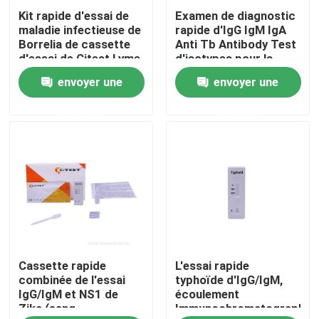
Kit rapide d'essai de
Examen de diagnostic
maladie infectieuse de
rapide d'IgG IgM IgA
Visite d'usine
Borrelia de cassette
Anti Tb Antibody Test
d'essai de Citest Lyme
d'isotypes pour la
IgG IgM
tuberculose
envoyer une
envoyer une
Contrôle de qualité
demande
demande
Contactez-nous
Nouvelles
Kit rapide d'essai d'antigène de Covid 19
Cassette rapide
L'essai rapide
Kit d'essai d'anticorps de Covid 19
combinée de l'essai
typhoïde d'IgG/IgM,
IgG/IgM et NS1 de
écoulement
Zika (sang
Immunochromatographic
Kit d'essai de la santé des femmes