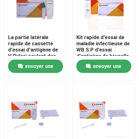
La partie latérale
Kit rapide d'essai de
rapide de cassette
maladie infectieuse de
d'essai d'antigène de
WB S P d'essai
H.Pylori coulent des
d'antigène de brucella
analyses
abortus de la CE 25T
envoyer une
envoyer une
d'Immunochromatographic
demande
demande
Maison
Produits
A propos de nous