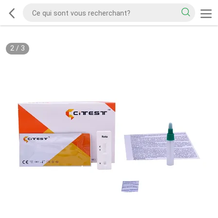
2
/
3