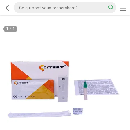
1
/
1