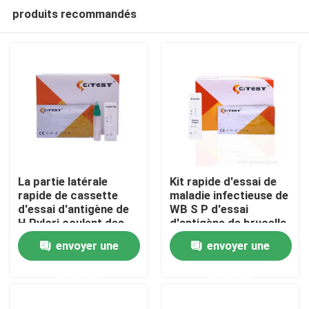
produits recommandés
La partie latérale
Kit rapide d'essai de
rapide de cassette
maladie infectieuse de
d'essai d'antigène de
WB S P d'essai
Maison
H.Pylori coulent des
d'antigène de brucella
analyses
abortus de la CE 25T
envoyer une
envoyer une
d'Immunochromatographic
Produits
demande
demande
A propos de nous