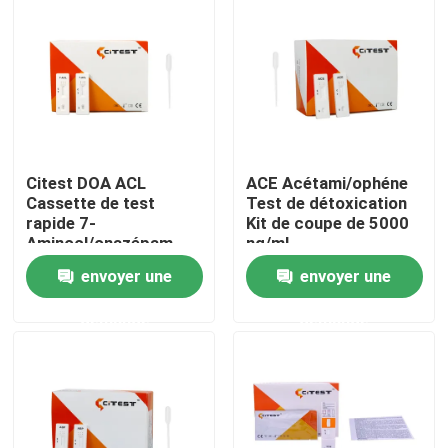
Citest DOA ACL
ACE Acétami/ophéne
Cassette de test
Test de détoxication
rapide 7-
Kit de coupe de 5000
Aminocl/onazépam
ng/ml
dans l'urine
envoyer une
envoyer une
Maison
demande
demande
Produits
A propos de nous