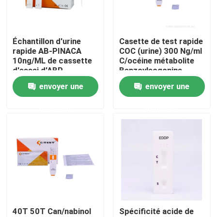
Visite d'usine
Échantillon d'urine
Casette de test rapide
rapide AB-PINACA
COC (urine) 300 Ng/ml
Contrôle de qualité
10ng/ML de cassette
C/océine métabolite
d'essai d'ABP
Benzoylecgonine
envoyer une
envoyer une
Contactez-nous
demande
demande
Nouvelles
Kit rapide d'essai d'antigène de Covid 19
Kit d'essai d'anticorps de Covid 19
40T 50T Can/nabinol
Spécificité acide de
Kit d'essai de la santé des femmes