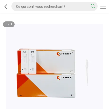
1
/
1