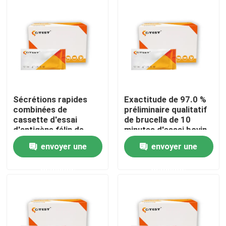
Sécrétions rapides
Exactitude de 97.0 %
combinées de
préliminaire qualitatif
cassette d'essai
de brucella de 10
d'antigène félin de
minutes d'essai bovin
Herpesvirus Calicivirus
d'antigène
envoyer une
envoyer une
5 minutes
Maison
demande
demande
Produits
A propos de nous