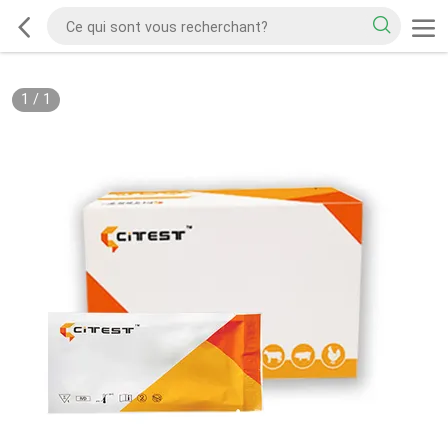
1
/
1